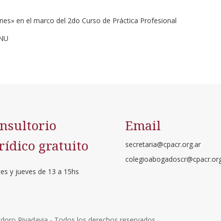
nes» en el marco del 2do Curso de Práctica Profesional
ENU
nsultorio
Email
rídico gratuito
secretaria@cpacr.org.ar
colegioabogadoscr@cpacr.org
es y jueves de 13 a 15hs
oro Rivadavia - Todos los derechos reservados.