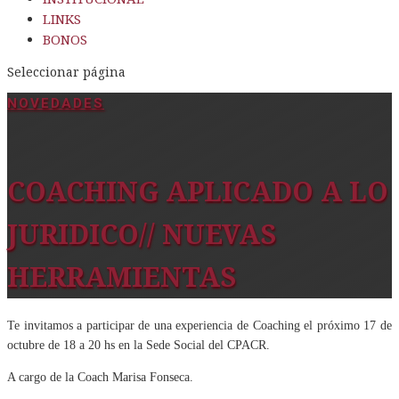
LINKS
BONOS
Seleccionar página
NOVEDADES
COACHING APLICADO A LO
JURIDICO// NUEVAS
HERRAMIENTAS
Te invitamos a participar de una experiencia de Coaching el próximo 17 de
octubre de 18 a 20 hs en la Sede Social del CPACR.
A cargo de la Coach Marisa Fonseca.