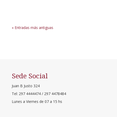
con la Dra. María Marta Nieto - integrante de la
Cámara de Apelaciones Civil de...
« Entradas más antiguas
Sede Social
Juan B Justo 324
Tel: 297 4444474 / 297 4478484
Lunes a Viernes de 07 a 15 hs